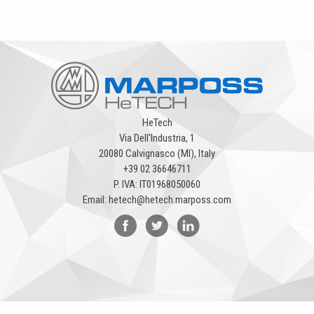
HeTech
Via Dell'Industria, 1
20080 Calvignasco (MI), Italy
+39 02 36646711
P. IVA: IT01968050060
Email:
hetech@hetech.marposs.com