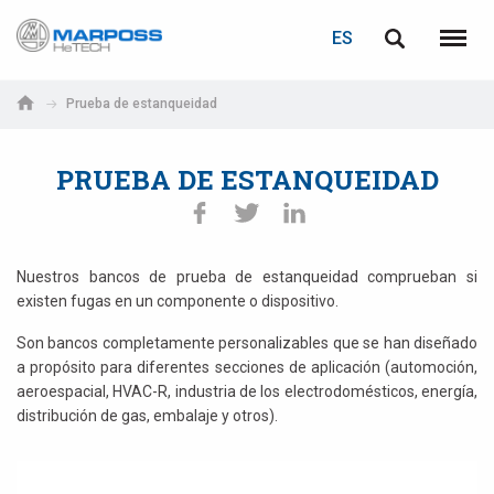
ACCEDER
RECUPERACIÓN DE CONTRASEÑA
ES
Marposs
English
Menú
S.p.A.
Italiano
Prueba de estanqueidad
Correo electrónico
Español
PRUEBA DE ESTANQUEIDAD
日本語 (Japanese)
Contraseña
中文 (Chinese)
Nuestros bancos de prueba de estanqueidad comprueban si
existen fugas en un componente o dispositivo.
한국어 (Korean)
Son bancos completamente personalizables que se han diseñado
a propósito para diferentes secciones de aplicación (automoción,
aeroespacial, HVAC-R, industria de los electrodomésticos, energía,
distribución de gas, embalaje y otros).
Si aún no está registrado, puede hacerlo ahora: ¡es gratis!
Haga clic aquí