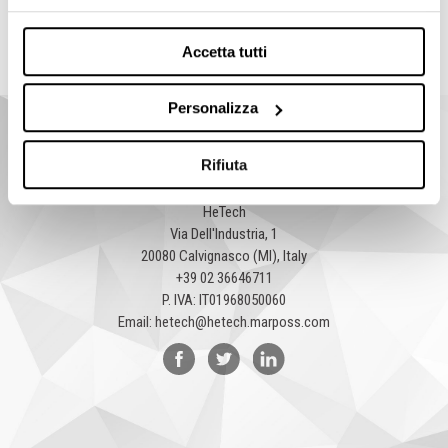
Accetta tutti
Personalizza
Rifiuta
HeTech
Via Dell'Industria, 1
20080 Calvignasco (MI), Italy
+39 02 36646711
P. IVA: IT01968050060
Email:
hetech@hetech.marposs.com