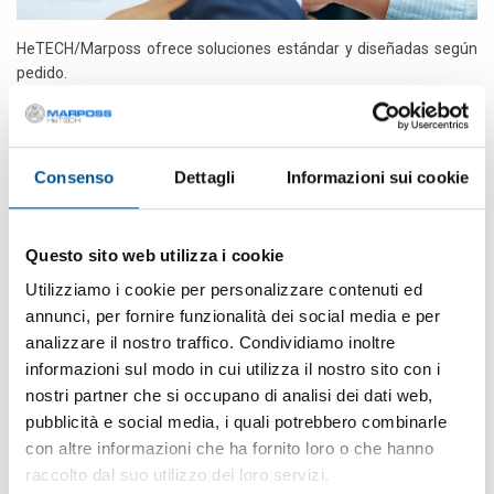
HeTECH/Marposs ofrece soluciones estándar y diseñadas según
pedido.
Las soluciones más específicas requieren algún tipo de ingeniería
y fabricación especial, y se gestionan mejor como proyectos. Una
gestión efectiva de los proyectos ayuda a cumplir los objetivos de
calidad, temporales y de costes, al tiempo que se realiza una
Consenso
Dettagli
Informazioni sui cookie
asignación correcta de los recursos.
HeTECH/Marposs sabe que la importancia que actualmente
revisten el plazo de comercialización y la fabricación ligera
Questo sito web utilizza i cookie
requieren que los proveedores tengan unas excelentes
Utilizziamo i cookie per personalizzare contenuti ed
habilidades de gestión de proyectos. Además, la globalización
empresarial hace necesarios proveedores de equipos especiales
annunci, per fornire funzionalità dei social media e per
que diseñen, fabriquen y efectúen la puesta en marcha en todo el
analizzare il nostro traffico. Condividiamo inoltre
mundo, con un control completo y una coordinación estricta con el
informazioni sul modo in cui utilizza il nostro sito con i
cliente para la aprobación del diseño, disponibilidad demuestra,
nostri partner che si occupano di analisi dei dati web,
pruebas de aceptación y puesta en marcha..
pubblicità e social media, i quali potrebbero combinarle
con altre informazioni che ha fornito loro o che hanno
Estos son los puntos fuertes de HeTECH/Marposs.
raccolto dal suo utilizzo dei loro servizi.