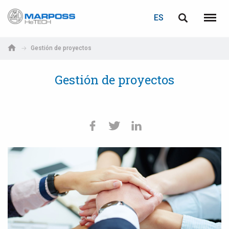
ACCEDER
RECUPERACIÓN DE CONTRASEÑA
ES
Marposs
English
Menú
S.p.A.
Italiano
Gestión de proyectos
Correo electrónico
Español
Gestión de proyectos
日本語 (Japanese)
Contraseña
中文 (Chinese)
한국어 (Korean)
Si aún no está registrado, puede hacerlo ahora: ¡es gratis!
Haga clic aquí