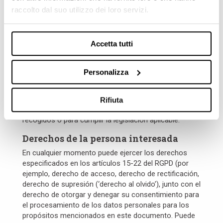
transferidos a otras empresas del grupo Marposs (*)
raccolto dal suo utilizzo dei loro servizi.
residentes en otros Estados Miembros de la Unión
Europea o fuera de estos. En el último caso, la
transferencia se realizará en cumplimiento de los
Accetta tutti
requisitos indicados en el artículo 44-47 del RGPD.
Sus datos personales no serán divulgados.
Personalizza
Periodo de almacenamiento
Guardamos sus datos personales durante el periodo
Rifiuta
necesario para los objetivos para los cuales han sido
recogidos o para cumplir la legislación aplicable.
Derechos de la persona interesada
En cualquier momento puede ejercer los derechos
especificados en los artículos 15-22 del RGPD (por
ejemplo, derecho de acceso, derecho de rectificación,
derecho de supresión (‘derecho al olvido’), junto con el
derecho de otorgar y denegar su consentimiento para
el procesamiento de los datos personales para los
propósitos mencionados en este documento. Puede