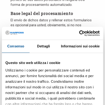
forma de procesamiento automatizado.
Base legal del procesamiento
El envío de dichos datos y rellenar estos formularios
es opcional para usted; obviamente, si no nos
comunica los datos necesarios para contestarle, no
podremos satisfacer su solicitud.
Comunicación y transferencia de los
Consenso
Dettagli
Informazioni sui cookie
datos personales
Para completar algunos objetivos específicos, sus
datos personales podrán ser comunicados a:
Questo sito web utilizza i cookie
organismos públicos para cumplir los requisitos
Utilizziamo i cookie per personalizzare contenuti ed
legales;
annunci, per fornire funzionalità dei social media e per
proveedores de servicios para el almacenamiento,
analizzare il nostro traffico. Condividiamo inoltre
registro, procesamiento de datos en registros
informáticos, en este caso son nombrados
informazioni sul modo in cui utilizza il nostro sito con i
procesadores de datos personales.
nostri partner che si occupano di analisi dei dati web,
Siempre para el cumplimiento de objetivos
pubblicità e social media, i quali potrebbero combinarle
específicos, sus datos personales pueden ser
con altre informazioni che ha fornito loro o che hanno