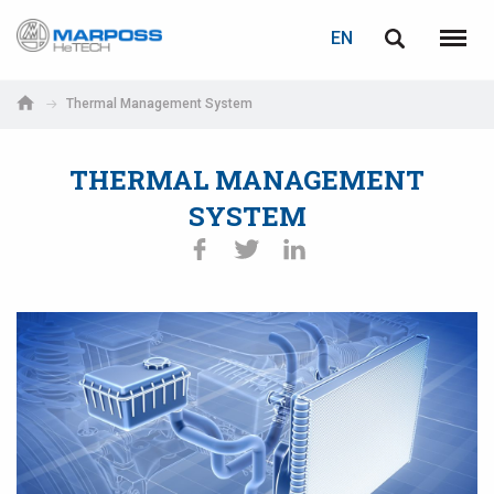
LOGIN
PASSWORD RECOVERY
EN
Marposs
English
Menu
S.p.A.
Italiano
Thermal Management System
E-mail
Español
THERMAL MANAGEMENT
日本語 (Japanese)
SYSTEM
Password
中文 (Chinese)
한국어 (Korean)
If you are not yet registered, you may do it now: it is free!
Click here!