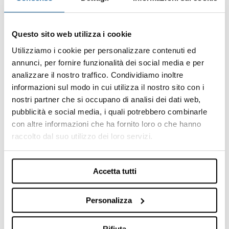
Questo sito web utilizza i cookie
Utilizziamo i cookie per personalizzare contenuti ed
annunci, per fornire funzionalità dei social media e per
analizzare il nostro traffico. Condividiamo inoltre
HELIUM TEST BENCH FOR CONDENSER - Leak
informazioni sul modo in cui utilizza il nostro sito con i
Test Helium
nostri partner che si occupano di analisi dei dati web,
pubblicità e social media, i quali potrebbero combinarle
con altre informazioni che ha fornito loro o che hanno
raccolto dal suo utilizzo dei loro servizi.
Accetta tutti
Personalizza
Rifiuta