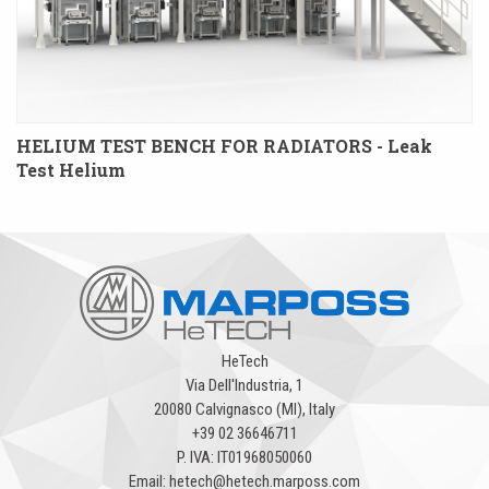
HELIUM TEST BENCH FOR RADIATORS - Leak
Test Helium
HeTech
Via Dell'Industria, 1
20080 Calvignasco (MI), Italy
+39 02 36646711
P. IVA: IT01968050060
Email:
hetech@hetech.marposs.com