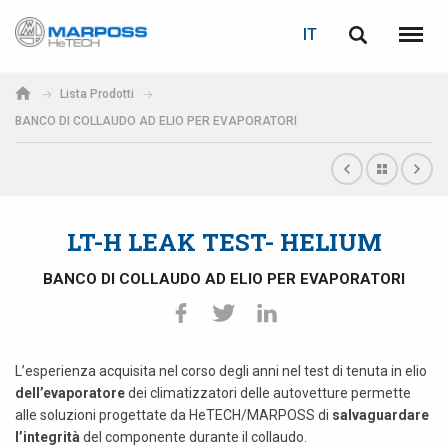
LOGIN
RECUPERA PASSWORD
IT
Marposs
English
Menu
S.p.A.
Italiano
Lista Prodotti
BANCO DI COLLAUDO AD ELIO PER EVAPORATORI
E-mail
Español
日本語 (Japanese)
Password
中文 (Chinese)
LT-H LEAK TEST- HELIUM
한국어 (Korean)
BANCO DI COLLAUDO AD ELIO PER EVAPORATORI
L’esperienza acquisita nel corso degli anni nel test di tenuta in elio
dell’evaporatore
dei climatizzatori delle autovetture permette
alle soluzioni progettate da HeTECH/MARPOSS di
salvaguardare
Se non sei ancora registrato, fallo ora: è gratis!
Clicca qui!
l’integrità
del componente durante il collaudo.