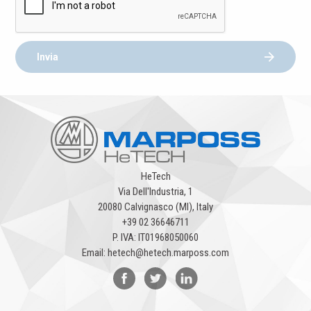
Invia
HeTech
Via Dell'Industria, 1
20080 Calvignasco (MI), Italy
+39 02 36646711
P. IVA: IT01968050060
Email:
hetech@hetech.marposs.com