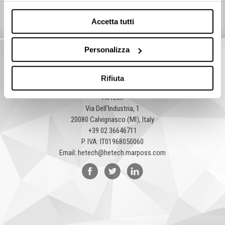
DOWNLOAD
Accetta tutti
Personalizza
Rifiuta
HeTech
Via Dell'Industria, 1
20080 Calvignasco (MI), Italy
+39 02 36646711
P. IVA: IT01968050060
Email:
hetech@hetech.marposs.com