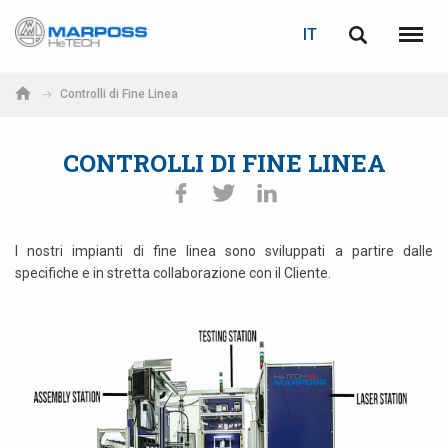
LOGIN
RECUPERA PASSWORD
IT
Marposs
English
Menu
S.p.A.
Italiano
Controlli di Fine Linea
E-mail
Español
CONTROLLI DI FINE LINEA
日本語 (Japanese)
Password
中文 (Chinese)
I nostri impianti di fine linea sono sviluppati a partire dalle
specifiche e in stretta collaborazione con il Cliente.
한국어 (Korean)
Se non sei ancora registrato, fallo ora: è gratis!
Clicca qui!