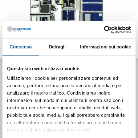
Consenso
Dettagli
Informazioni sui cookie
Questo sito web utilizza i cookie
DESCRIZIONE
Progettati e costruiti per eseguire una vasta gamma di
Utilizziamo i cookie per personalizzare contenuti ed
controlli, dai test di funzionalità elettrica alle prove elettriche
annunci, per fornire funzionalità dei social media e per
di funzionamento fino agli stress test, dalla verifica di
analizzare il nostro traffico. Condividiamo inoltre
presenza componenti all’ispezione visiva o della rispondenza
informazioni sul modo in cui utilizza il nostro sito con i
delle etichette di prodotto con la linea attualmente in
nostri partner che si occupano di analisi dei dati web,
produzione.
pubblicità e social media, i quali potrebbero combinarle
con altre informazioni che ha fornito loro o che hanno
raccolto dal suo utilizzo dei loro servizi.