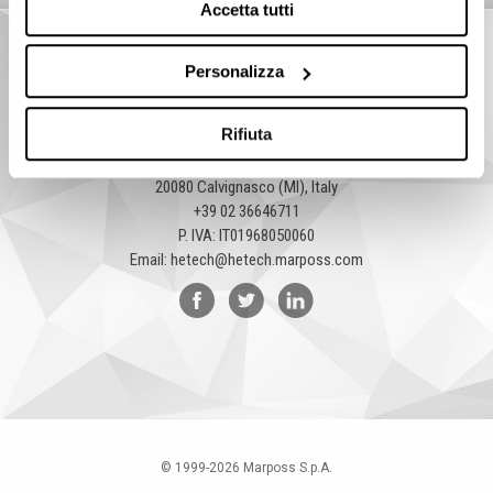
Accetta tutti
Personalizza
Rifiuta
HeTech
Via Dell'Industria, 1
20080 Calvignasco (MI), Italy
+39 02 36646711
P. IVA: IT01968050060
Email:
hetech@hetech.marposs.com
© 1999-
2026
Marposs S.p.A.