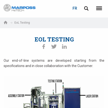
LOGIN
PASSWORD RECOVERY
FR
Marposs
English
Menu
S.p.A.
Italiano
EoL Testing
E-mail
Español
EOL TESTING
日本語 (Japanese)
Password
中文 (Chinese)
Our end-of-line systems are developed starting from the
specifications and in close collaboration with the Customer.
한국어 (Korean)
If you are not yet registered, you may do it now: it is free!
Click here!