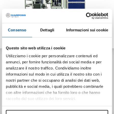
Consenso
Dettagli
Informazioni sui cookie
Questo sito web utilizza i cookie
Utilizziamo i cookie per personalizzare contenuti ed
DESCRIPTION
annunci, per fornire funzionalità dei social media e per
Designed and built to perform a wide range of checks, from
analizzare il nostro traffico. Condividiamo inoltre
electrical functional tests to stress tests, from checking the
informazioni sul modo in cui utilizza il nostro sito con i
presence of components to visual inspection or compliance
nostri partner che si occupano di analisi dei dati web,
of product labels with the line currently in production.
pubblicità e social media, i quali potrebbero combinarle
con altre informazioni che ha fornito loro o che hanno
raccolto dal suo utilizzo dei loro servizi.
DOWNLOAD