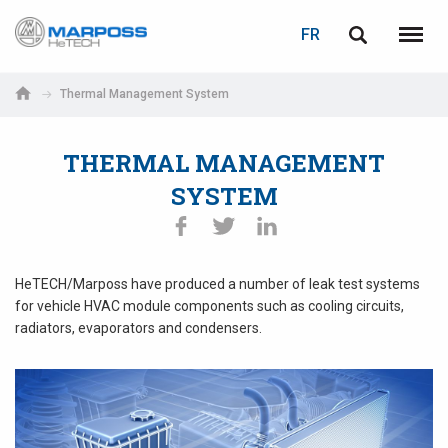
LOGIN
PASSWORD RECOVERY
FR
Marposs
English
Menu
S.p.A.
Italiano
Thermal Management System
E-mail
Español
THERMAL MANAGEMENT
日本語 (Japanese)
SYSTEM
Password
中文 (Chinese)
한국어 (Korean)
HeTECH/Marposs have produced a number of leak test systems
for vehicle HVAC module components
such as cooling circuits,
radiators, evaporators and condensers.
If you are not yet registered, you may do it now: it is free!
Click here!