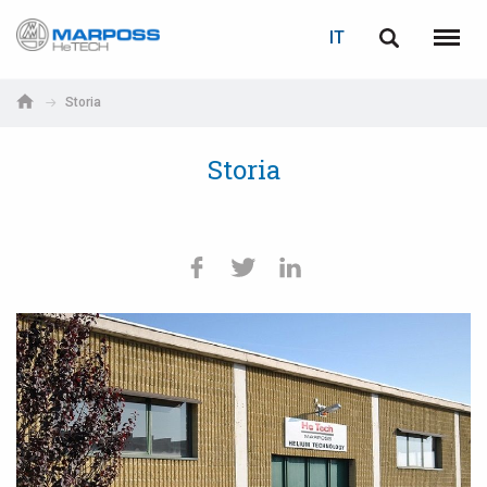
LOGIN
RECUPERA PASSWORD
IT
Marposs
English
Menu
S.p.A.
Italiano
Storia
E-mail
Español
Storia
日本語 (Japanese)
Password
中文 (Chinese)
한국어 (Korean)
Se non sei ancora registrato, fallo ora: è gratis!
Clicca qui!