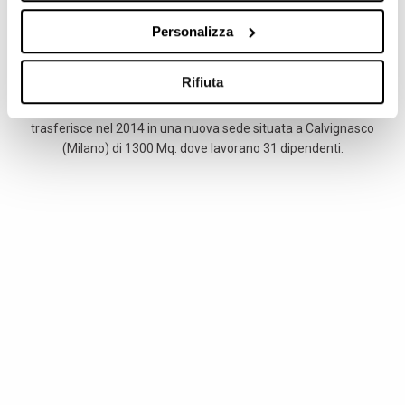
Personalizza
2014-2016
Flessibilità e capacità di adeguarsi alle esigenze di mercato hanno
Rifiuta
contribuito allo sviluppo di HeTECH che, per poter gestire in
maniera ottimale il crescente volume di vendita e di produzione, si
trasferisce nel 2014 in una nuova sede situata a Calvignasco
(Milano) di 1300 Mq. dove lavorano 31 dipendenti.