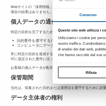
Webサイトの「採用情報」セクションを通じて授受された
場合の結果はありません。
Consenso
個人データの通信と転送
Questo sito web utilizza i c
特定の目的を完了するために、お客様の個人情報は次の宛
Utilizziamo i cookie per perso
法的要件を遵守するため公的機関に対して
nostro traffico. Condividiamo 
コンピュータにデータを保存、記録、処理するため
di analisi dei dati web, pubbl
常に特定の目的を達成するために、お客様の個人データは、EU
che hanno raccolto dal suo uti
47に規定された要件に従って行われます。
お客様の個人データが配布されることはありません。
Rifiuta
保管期間
当社は、収集された目的または適用法を遵守するために必
データ主体者の権利