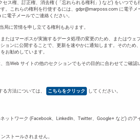
(アクセス権、訂正権、消去権 (「忘れられる権利」) など) をい
これらの権利を行使するには、gdpr@marposs.com に電
com に電子メールでご連絡ください。
督当局に苦情を申し立てる権利もあります。
、またはマーポスが実施するデータ処理の変更のため、またはウェ
クションに公開することで、更新を速やかに通知します。そのため
とをお勧めしています。
、当Web サイトの他のセクションでもその目的に合わせてご確認
にする方法については、
こちらをクリック
してください。
ク (Facebook、LinkedIn、Twitter、Google+ な
はインストールされません。